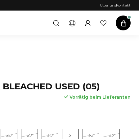
Uber uns
Kontakt
 BLEACHED USED (05)
Vorrätig beim Lieferanten
28
29
30
31
32
33