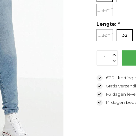
34
Lengte:
*
30
32
€20,- korting 
Gratis verzendi
1-3 dagen lever
14 dagen bede