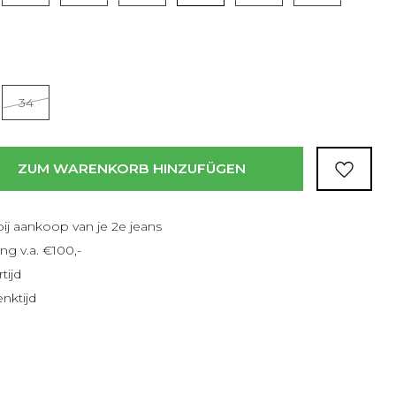
Lesen Sie mehr
34
ZUM WARENKORB HINZUFÜGEN
bij aankoop van je 2e jeans
ng v.a. €100,-
tijd
nktijd