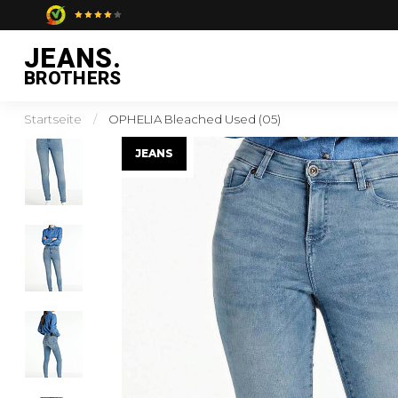
JEANS.
BROTHERS
Startseite
/
OPHELIA Bleached Used (05)
JEANS