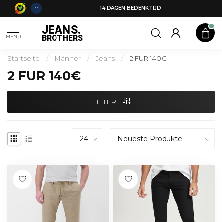
14 DAGEN BEDENKTIJD
8.5
JEANS.
BROTHERS
MENU
Startseite
/
Männer
/
Jeans
/
2 FUR 140€
2 FUR 140€
FILTER