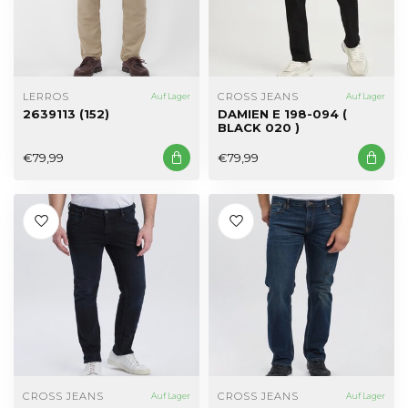
LERROS
CROSS JEANS
Auf Lager
Auf Lager
2639113 (152)
DAMIEN E 198-094 (
BLACK 020 )
€79,99
€79,99
CROSS JEANS
CROSS JEANS
Auf Lager
Auf Lager