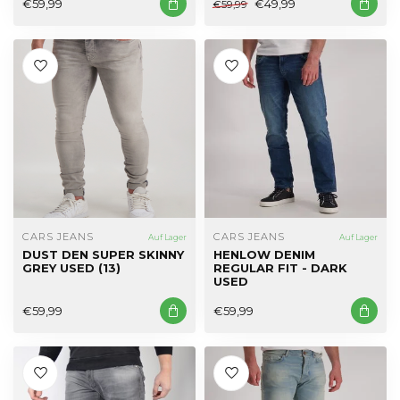
€59,99
€49,99
€59,99
CARS JEANS
CARS JEANS
Auf Lager
Auf Lager
DUST DEN SUPER SKINNY
HENLOW DENIM
GREY USED (13)
REGULAR FIT - DARK
USED
€59,99
€59,99