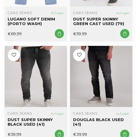
CARS JEANS
CARS JEANS
Auf Lager
Auf Lager
LUGANO SOFT DENIM
DUST SUPER SKINNY
(PORTO WASH)
GREEN CAST USED (79)
€69,99
€59,99
CARS JEANS
CARS JEANS
Auf Lager
Auf Lager
DUST SUPER SKINNY
DOUGLAS BLACK USED
BLACK USED (41)
(41)
€59,99
€39,99