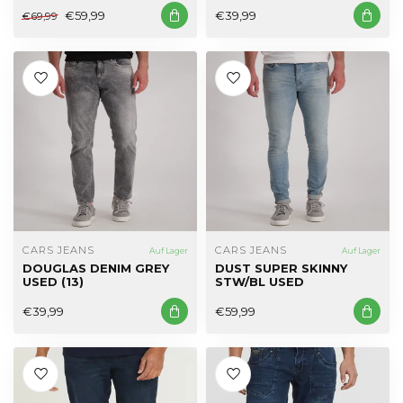
€59,99
€39,99
€69,99
CARS JEANS
CARS JEANS
Auf Lager
Auf Lager
DOUGLAS DENIM GREY
DUST SUPER SKINNY
USED (13)
STW/BL USED
€39,99
€59,99