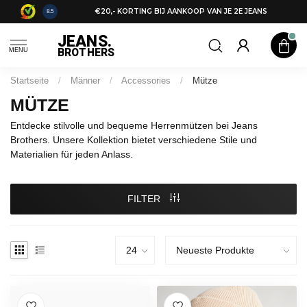
€20,- KORTING BIJ AANKOOP VAN JE 2E JEANS
8.5
JEANS.
BROTHERS
MENU
Startseite
/
Männer
/
Accessories
/
Mütze
MÜTZE
Entdecke stilvolle und bequeme Herrenmützen bei Jeans
Brothers. Unsere Kollektion bietet verschiedene Stile und
Materialien für jeden Anlass.
FILTER