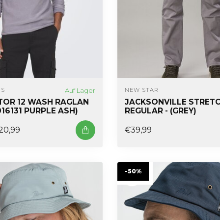
Auf Lager
NS
NEW STAR
OR 12 WASH RAGLAN
JACKSONVILLE STRETC
016131 PURPLE ASH)
REGULAR - (GREY)
20,99
€39,99
-50%