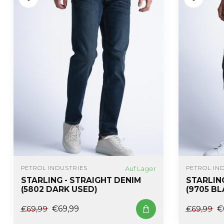
Auf Lager
PETROL INDUSTRIES
PETROL IN
STARLING - STRAIGHT DENIM
STARLIN
(5802 DARK USED)
(9705 B
€69,99
€
€69,99
€69,99