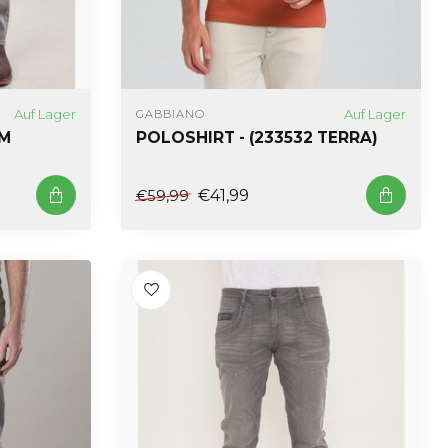
Auf Lager
Auf Lager
GABBIANO
IM
POLOSHIRT - (233532 TERRA)
€41,99
€59,99