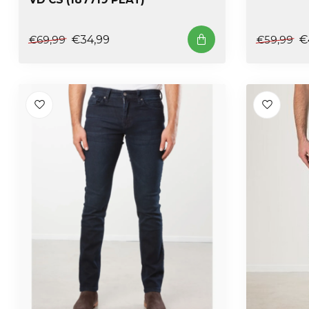
€34,99
€
€69,99
€59,99