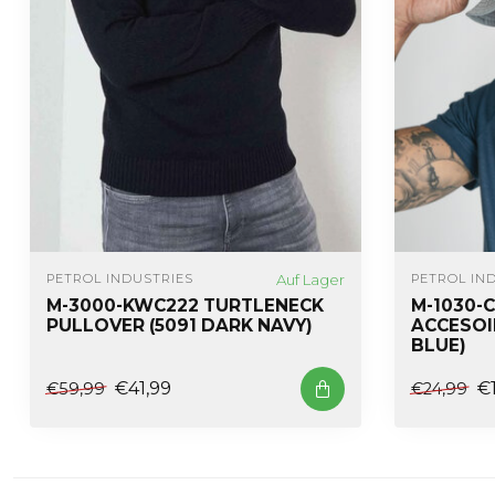
Auf Lager
PETROL INDUSTRIES
PETROL IN
M-3000-KWC222 TURTLENECK
M-1030-C
PULLOVER (5091 DARK NAVY)
ACCESOI
BLUE)
€41,99
€
€59,99
€24,99