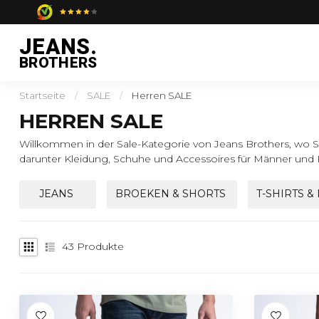
JEANS.
BROTHERS
Startseite
/
SALE
/
Herren SALE
HERREN SALE
Willkommen in der Sale-Kategorie von Jeans Brothers, wo Si
darunter Kleidung, Schuhe und Accessoires für Männer und 
JEANS
BROEKEN & SHORTS
T-SHIRTS &
43
Produkte