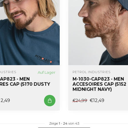
Auf Lager
DUSTRIES
PETROL INDUSTRIES
AP823 - MEN
M-1030-CAP823 - MEN
RES CAP (5170 DUSTY
ACCESOIRES CAP (5152
MIDNIGHT NAVY)
12,49
€12,49
€24,99
Zeige
1
-
24
von 43