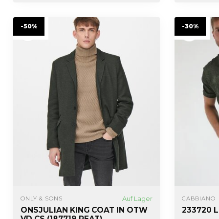
-50%
-30%
Auf Lager
ONLY & SONS
GABBIANO
ONSJULIAN KING COAT IN OTW
233720 
VD CS (187719 PEAT)