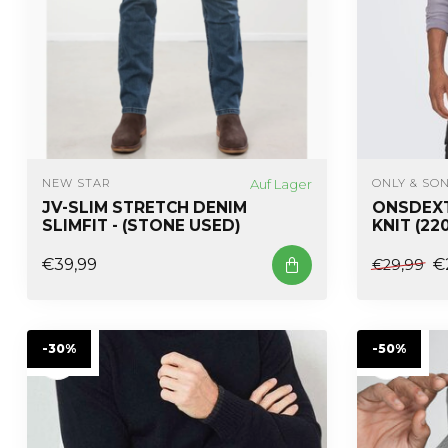
Auf Lager
NEW STAR
ONLY & SO
JV-SLIM STRETCH DENIM
ONSDEXT
SLIMFIT - (STONE USED)
KNIT (22
€39,99
€
€29,99
-30%
-50%