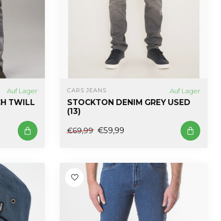
Auf Lager
Auf Lager
CARS JEANS
H TWILL
STOCKTON DENIM GREY USED
(13)
€59,99
€69,99