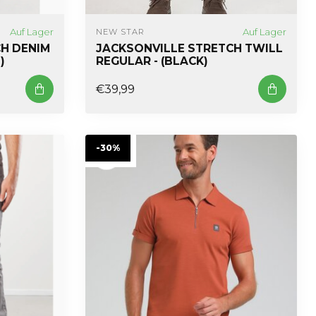
Auf Lager
Auf Lager
NEW STAR
H DENIM
JACKSONVILLE STRETCH TWILL
)
REGULAR - (BLACK)
€39,99
-30%