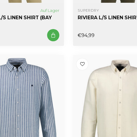
Auf Lager
SUPERDRY
L/S LINEN SHIRT (BAY
RIVIERA L/S LINEN SHIR
€94,99