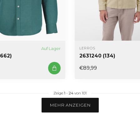
Auf Lager
LERROS
(662)
2631240 (134)
€89,99
Zeige
1
-
24
von 101
MEHR ANZEIGEN