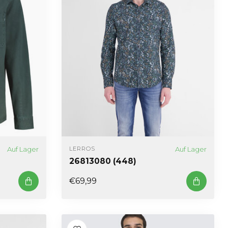
Auf Lager
Auf Lager
LERROS
26813080 (448)
€69,99