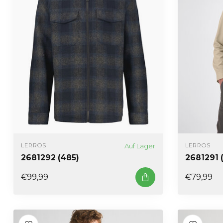
Auf Lager
LERROS
LERROS
2681292 (485)
2681291 
€99,99
€79,99