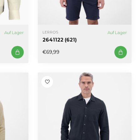
Auf Lager
Auf Lager
LERROS
2641122 (621)
€69,99