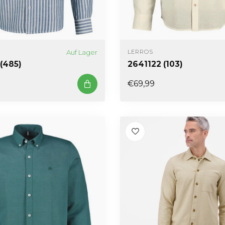
Auf Lager
LERROS
(485)
2641122 (103)
€69,99