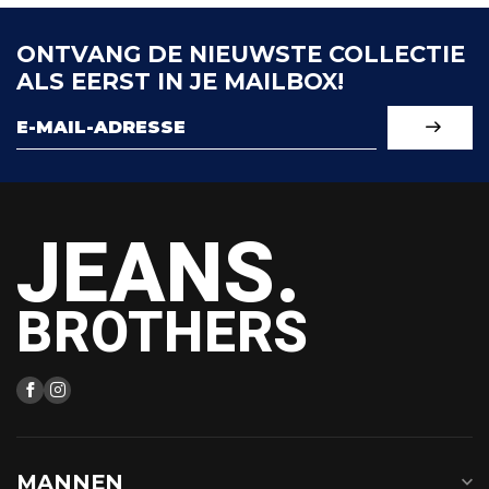
ONTVANG DE NIEUWSTE COLLECTIE
ALS EERST IN JE MAILBOX!
JEANS.
BROTHERS
MANNEN