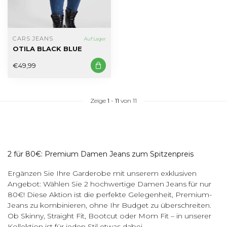
CARS JEANS
Auf Lager
OTILA BLACK BLUE
€49,99
Zeige
1
-
11
von 11
2 für 80€: Premium Damen Jeans zum Spitzenpreis
Ergänzen Sie Ihre Garderobe mit unserem exklusiven
Angebot: Wählen Sie 2 hochwertige Damen Jeans für nur
80€! Diese Aktion ist die perfekte Gelegenheit, Premium-
Jeans zu kombinieren, ohne Ihr Budget zu überschreiten.
Ob Skinny, Straight Fit, Bootcut oder Mom Fit – in unserer
Kollektion ist für jeden Stil etwas dabei.