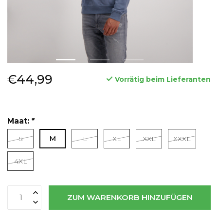
€44,99
Vorrätig beim Lieferanten
Maat:
*
S
M
L
XL
XXL
XXXL
Lesen Sie mehr
4XL
ZUM WARENKORB HINZUFÜGEN