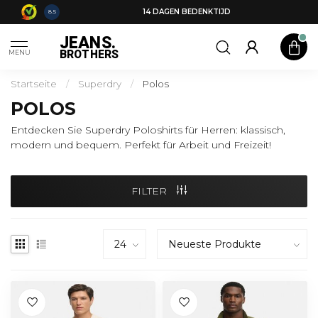
14 DAGEN BEDENKTIJD
8.5
JEANS.
BROTHERS
MENU
Startseite
/
Superdry
/
Polos
POLOS
Entdecken Sie Superdry Poloshirts für Herren: klassisch,
modern und bequem. Perfekt für Arbeit und Freizeit!
FILTER