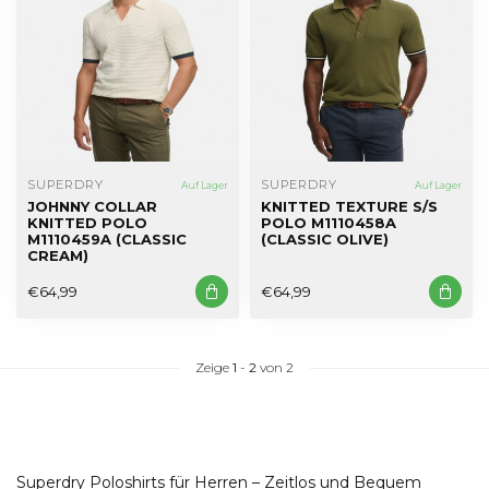
SUPERDRY
SUPERDRY
Auf Lager
Auf Lager
JOHNNY COLLAR
KNITTED TEXTURE S/S
KNITTED POLO
POLO M1110458A
M1110459A (CLASSIC
(CLASSIC OLIVE)
CREAM)
€64,99
€64,99
Zeige
1
-
2
von 2
Superdry Poloshirts für Herren – Zeitlos und Bequem