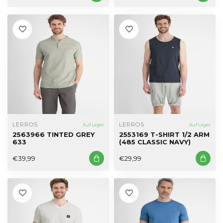
LERROS
LERROS
Auf Lager
Auf Lager
2563966 TINTED GREY
2553169 T-SHIRT 1/2 ARM
633
(485 CLASSIC NAVY)
€39,99
€29,99