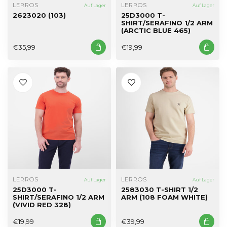
LERROS
LERROS
Auf Lager
Auf Lager
2623020 (103)
25D3000 T-
SHIRT/SERAFINO 1/2 ARM
(ARCTIC BLUE 465)
€35,99
€19,99
LERROS
LERROS
Auf Lager
Auf Lager
25D3000 T-
2583030 T-SHIRT 1/2
SHIRT/SERAFINO 1/2 ARM
ARM (108 FOAM WHITE)
(VIVID RED 328)
€19,99
€39,99