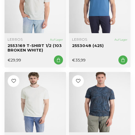
LERROS
LERROS
Auf Lager
Auf Lager
2553169 T-SHIRT 1/2 (103
2553048 (425)
BROKEN WHITE)
€29,99
€35,99