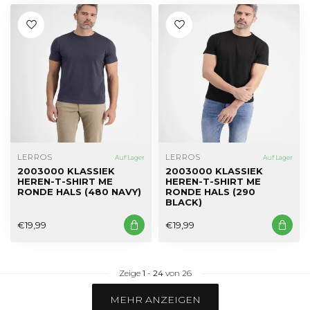
LERROS
LERROS
Auf Lager
Auf Lager
2003000 KLASSIEK
2003000 KLASSIEK
HEREN-T-SHIRT ME
HEREN-T-SHIRT ME
RONDE HALS (480 NAVY)
RONDE HALS (290
BLACK)
€19,99
€19,99
Zeige
1
-
24
von 26
MEHR ANZEIGEN