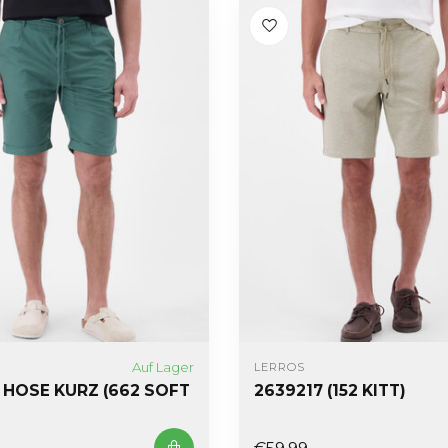
Auf Lager
LERROS
 HOSE KURZ (662 SOFT
2639217 (152 KITT)
€59,99