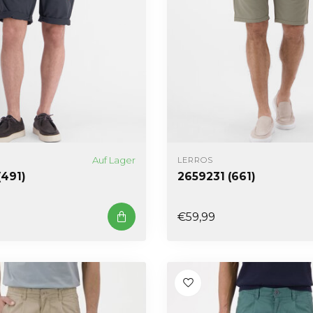
Auf Lager
LERROS
(491)
2659231 (661)
€59,99