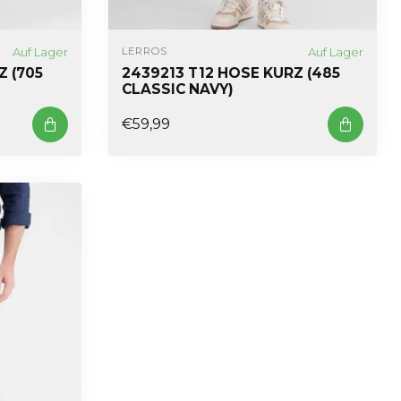
Auf Lager
Auf Lager
LERROS
Z (705
2439213 T12 HOSE KURZ (485
CLASSIC NAVY)
€59,99