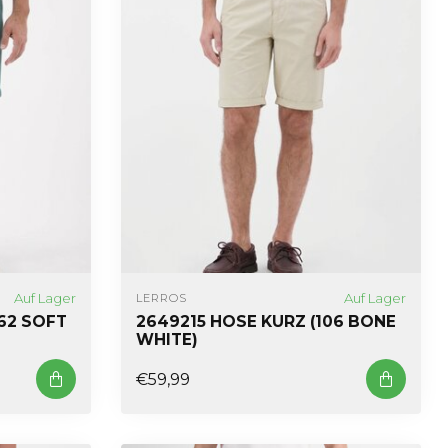
Auf Lager
Auf Lager
LERROS
62 SOFT
2649215 HOSE KURZ (106 BONE
WHITE)
€59,99