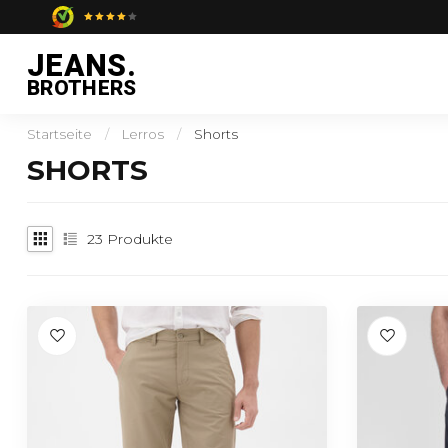
JEANS.
BROTHERS
Startseite
/
Lerros
/
Shorts
SHORTS
23
Produkte