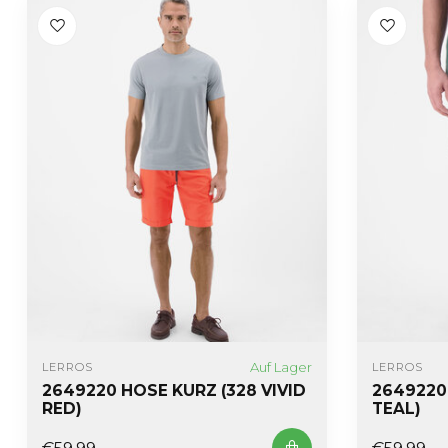
Auf Lager
LERROS
LERROS
2649220 HOSE KURZ (328 VIVID
2649220
RED)
TEAL)
€59,99
€59,99