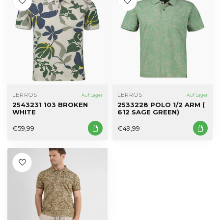
LERROS
LERROS
Auf Lager
Auf Lager
2543231 103 BROKEN
2533228 POLO 1/2 ARM (
WHITE
612 SAGE GREEN)
€59,99
€49,99