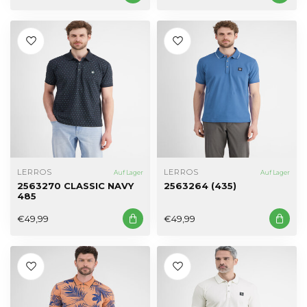
LERROS
LERROS
Auf Lager
Auf Lager
2563270 CLASSIC NAVY
2563264 (435)
485
€49,99
€49,99