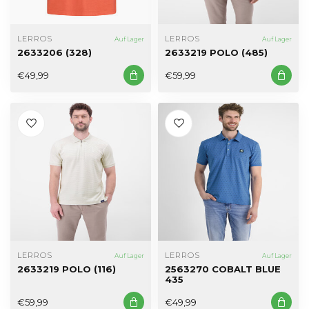
LERROS
LERROS
Auf Lager
Auf Lager
2633206 (328)
2633219 POLO (485)
€49,99
€59,99
LERROS
LERROS
Auf Lager
Auf Lager
2633219 POLO (116)
2563270 COBALT BLUE
435
€59,99
€49,99