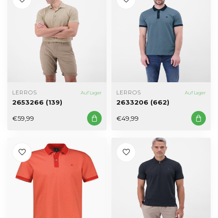
LERROS
LERROS
Auf Lager
Auf Lager
2653266 (139)
2633206 (662)
€59,99
€49,99