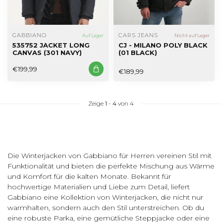
GABBIANO
CARS JEANS
Auf Lager
Nicht auf Lager
535752 JACKET LONG
CJ - MILANO POLY BLACK
CANVAS (301 NAVY)
(01 BLACK)
€199,99
€189,99
Zeige
1
-
4
von 4
Die Winterjacken von Gabbiano für Herren vereinen Stil mit
Funktionalität und bieten die perfekte Mischung aus Wärme
und Komfort für die kalten Monate. Bekannt für
hochwertige Materialien und Liebe zum Detail, liefert
Gabbiano eine Kollektion von Winterjacken, die nicht nur
warmhalten, sondern auch den Stil unterstreichen. Ob du
eine robuste Parka, eine gemütliche Steppjacke oder eine