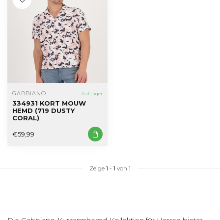
GABBIANO
Auf Lager
334931 KORT MOUW
HEMD (719 DUSTY
CORAL)
€59,99
Zeige
1
-
1
von 1
Die Gabbiano-Kurzarmhemd-Kollektion für Herren bietet