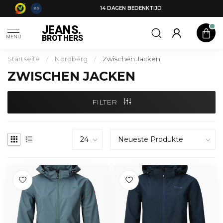
14 DAGEN BEDENKTIJD
8.5
JEANS.
BROTHERS
MENU
Startseite
/
Nordberg
/
Zwischen Jacken
ZWISCHEN JACKEN
FILTER