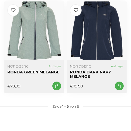
NORDBERG
NORDBERG
Auf Lager
Auf Lager
RONDA GREEN MELANGE
RONDA DARK NAVY
MELANGE
€79,99
€79,99
Zeige
1
-
8
von 8