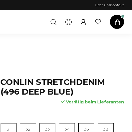
Uber uns
Kontakt
 CONLIN STRETCHDENIM
 (496 DEEP BLUE)
Vorrätig beim Lieferanten
31
32
33
34
36
38