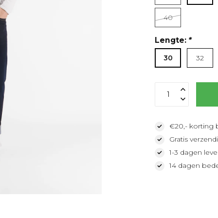
40
Lengte:
*
30
32
€20,- korting 
Gratis verzendi
1-3 dagen lever
14 dagen bede