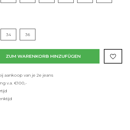
34
36
ZUM WARENKORB HINZUFÜGEN
bij aankoop van je 2e jeans
ng v.a. €100,-
tijd
nktijd