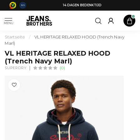
14 DAGEN BEDENKTIJD
8.5
JEANS.
BROTHERS
MENU
Startseite
/
VL HERITAGE RELAXED HOOD (Trench Navy
Marl)
VL HERITAGE RELAXED HOOD
(Trench Navy Marl)
SUPERDRY
(0)