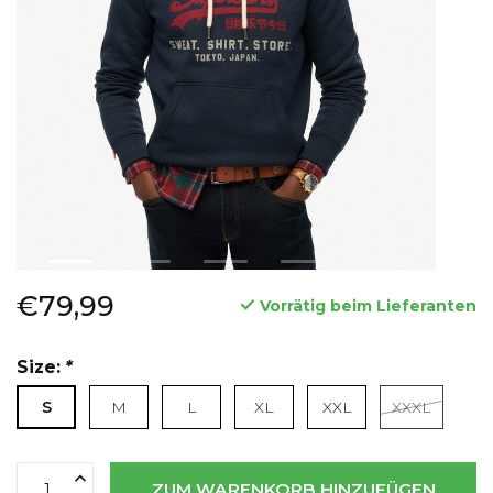
€79,99
Vorrätig beim Lieferanten
Size:
*
S
M
L
XL
XXL
XXXL
ZUM WARENKORB HINZUFÜGEN