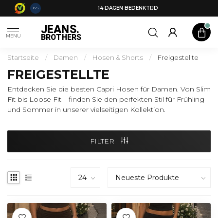
14 DAGEN BEDENKTIJD
8.5
JEANS.
BROTHERS
MENU
Startseite
/
Damen
/
Hosen & Shorts
/
Freigestellte
FREIGESTELLTE
Entdecken Sie die besten Capri Hosen für Damen. Von Slim
Fit bis Loose Fit – finden Sie den perfekten Stil für Frühling
und Sommer in unserer vielseitigen Kollektion.
FILTER