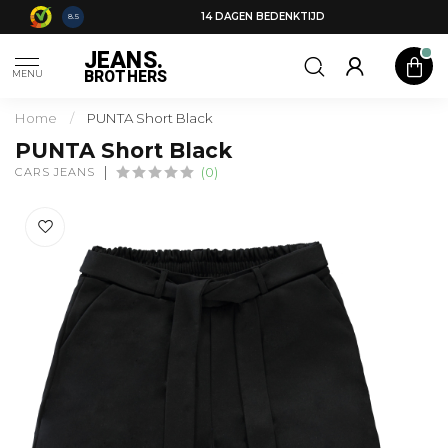
14 DAGEN BEDENKTIJD
8.5
JEANS.
BROTHERS
MENU
Home
/
PUNTA Short Black
PUNTA Short Black
CARS JEANS
(0)