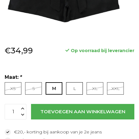
€34,99
Op voorraad bij leverancier
Maat:
*
XS
S
M
L
XL
XXL
Lees meer
TOEVOEGEN AAN WINKELWAGEN
€20,- korting bij aankoop van je 2e jeans