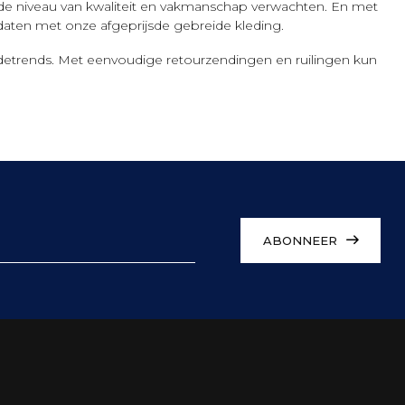
zelfde niveau van kwaliteit en vakmanschap verwachten. En met
aten met onze afgeprijsde gebreide kleding.
etrends. Met eenvoudige retourzendingen en ruilingen kun
ABONNEER