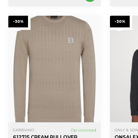
-30%
-30%
Op voorraad
GABBIANO
ONLY & SO
612715 CREAM PULLOVER
ONSALEX 