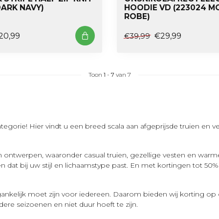
DARK NAVY)
HOODIE VD (223024 M
ROBE)
20,99
€29,99
€39,99
Toon
1
-
7
van 7
egorie! Hier vindt u een breed scala aan afgeprijsde truien en 
 ontwerpen, waaronder casual truien, gezellige vesten en warme t
en dat bij uw stijl en lichaamstype past. En met kortingen tot 
ankelijk moet zijn voor iedereen. Daarom bieden wij korting o
ere seizoenen en niet duur hoeft te zijn.