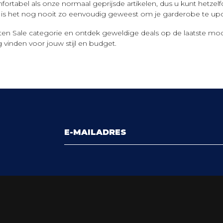
comfortabel als onze normaal geprijsde artikelen, dus u kunt het
0 is het nog nooit zo eenvoudig geweest om je garderobe te upd
n Sale categorie en ontdek geweldige deals op de laatste mod
vinden voor jouw stijl en budget.