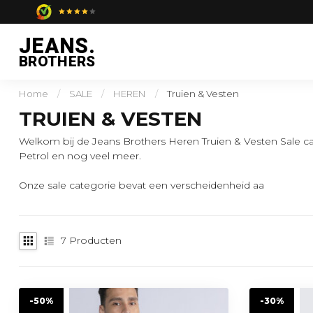
JEANS.
BROTHERS
Home
/
SALE
/
HEREN
/
Truien & Vesten
TRUIEN & VESTEN
Welkom bij de Jeans Brothers Heren Truien & Vesten Sale cat
Petrol en nog veel meer.
Onze sale categorie bevat een verscheidenheid aa
7
Producten
-50%
-30%