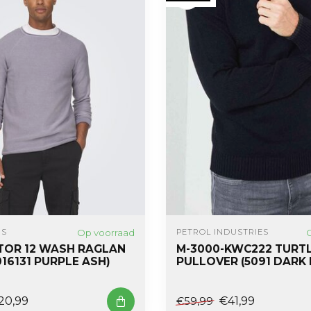
Op voorraad
NS
PETROL INDUSTRIES
OR 12 WASH RAGLAN
M-3000-KWC222 TURT
016131 PURPLE ASH)
PULLOVER (5091 DARK 
20,99
€41,99
€59,99