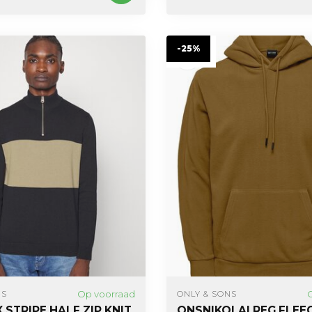
-25%
Op voorraad
NS
ONLY & SONS
STRIPE HALF ZIP KNIT
ONSNIKOLAI REG FLEE