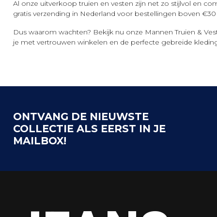
Al onze uitverkoop truien en vesten zijn net zo stijlvol en 
gratis verzending in Nederland voor bestellingen boven €3
Dus waarom wachten? Bekijk nu onze Mannen Truien & Veste
je met vertrouwen winkelen en de perfecte gebreide kleding 
ONTVANG DE NIEUWSTE
COLLECTIE ALS EERST IN JE
MAILBOX!