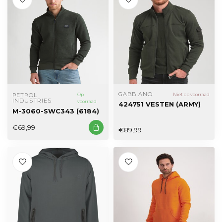
GABBIANO
PETROL 
Op
Niet op voorraad
INDUSTRIES
voorraad
424751 VESTEN (ARMY)
M-3060-SWC343 (6184)
€69,99
€89,99