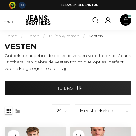
14 DAGEN BEDENKTIJD
8.5
JEANS.
BROTHERS
MENU
Home
/
Heren
/
Truien & vesten
/
Vesten
VESTEN
Ontdek de uitgebreide collectie vesten voor heren bij Jeans
Brothers. Van gebreide vesten tot chique opties, perfect
voor elke gelegenheid en stijl!
FILTERS