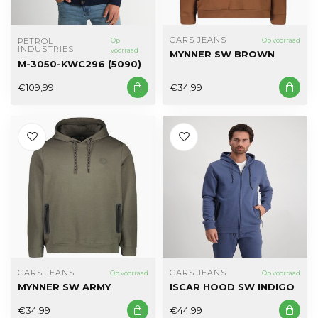
CARS JEANS
PETROL 
Op
Op voorraad
INDUSTRIES
voorraad
MYNNER SW BROWN
M-3050-KWC296 (5090)
€109,99
€34,99
CARS JEANS
CARS JEANS
Op voorraad
Op voorraad
MYNNER SW ARMY
ISCAR HOOD SW INDIGO
€34,99
€44,99