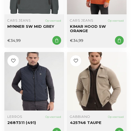
CARS JEANS
CARS JEANS
Op voorraad
Op voorraad
MYNNER SW MID GREY
KIMAR HOOD SW
ORANGE
€34,99
€34,99
LERROS
GABBIANO
Op voorraad
Op voorraad
2687311 (491)
425746 TAUPE