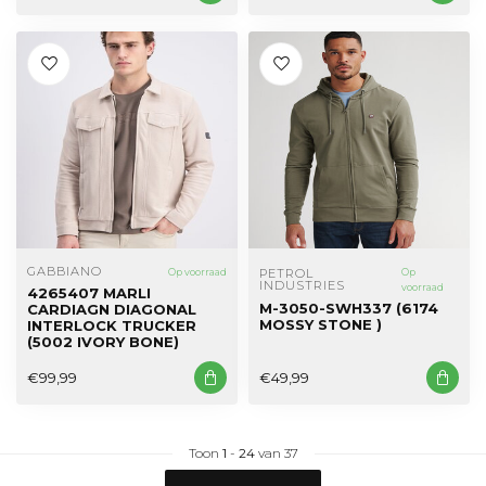
GABBIANO
Op voorraad
PETROL 
Op
INDUSTRIES
voorraad
4265407 MARLI
M-3050-SWH337 (6174
CARDIAGN DIAGONAL
MOSSY STONE )
INTERLOCK TRUCKER
(5002 IVORY BONE)
€99,99
€49,99
Toon
1
-
24
van 37