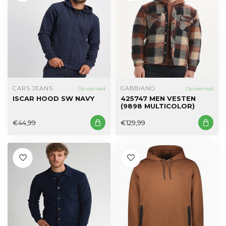
CARS JEANS
GABBIANO
Op voorraad
Op voorraad
ISCAR HOOD SW NAVY
425747 MEN VESTEN
(9898 MULTICOLOR)
€44,99
€129,99