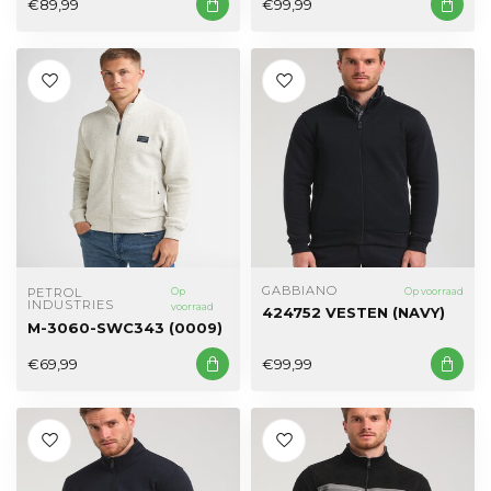
€89,99
€99,99
GABBIANO
PETROL 
Op
Op voorraad
INDUSTRIES
voorraad
424752 VESTEN (NAVY)
M-3060-SWC343 (0009)
€69,99
€99,99