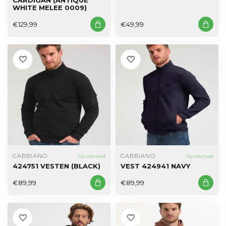
WHITE MELEE 0009)
€129,99
€49,99
GABBIANO
GABBIANO
Op voorraad
Op voorraad
424751 VESTEN (BLACK)
VEST 424941 NAVY
€89,99
€89,99