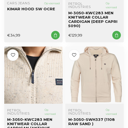
CARS JEANS
Op voorraad
PETROL 
Op
INDUSTRIES
voorraad
KIMAR HOOD SW OCRE
M-3050-KWC283 MEN
KNITWEAR COLLAR
CARDIGAN (DEEP CAPRI
5090)
€34,99
€129,99
PETROL 
Op
PETROL 
Op
INDUSTRIES
INDUSTRIES
voorraad
voorraad
M-3050-KWC283 MEN
M-3050-SWH337 (1108
KNITWEAR COLLAR
RAW SAND )
CARDIGAN (ANTIQUE