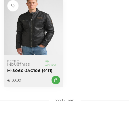
PETROL 
Op
INDUSTRIES
voorraad
M-3060-JAC106 (9111)
€159,99
Toon
1
-
1
van 1