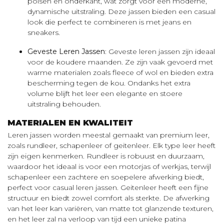
polsen en onderkant, wat zorgt voor een moderne,
dynamische uitstraling. Deze jassen bieden een casual
look die perfect te combineren is met jeans en
sneakers.
Geveste Leren Jassen
: Geveste leren jassen zijn ideaal
voor de koudere maanden. Ze zijn vaak gevoerd met
warme materialen zoals fleece of wol en bieden extra
bescherming tegen de kou. Ondanks het extra
volume blijft het leer een elegante en stoere
uitstraling behouden.
MATERIALEN EN KWALITEIT
Leren jassen worden meestal gemaakt van premium leer,
zoals rundleer, schapenleer of geitenleer. Elk type leer heeft
zijn eigen kenmerken. Rundleer is robuust en duurzaam,
waardoor het ideaal is voor een motorjas of werkjas, terwijl
schapenleer een zachtere en soepelere afwerking biedt,
perfect voor casual leren jassen. Geitenleer heeft een fijne
structuur en biedt zowel comfort als sterkte. De afwerking
van het leer kan variëren, van matte tot glanzende texturen,
en het leer zal na verloop van tijd een unieke patina