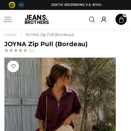
 2E JEANS
GRATIS VERZENDING V.A. €100,-
8.5
JEANS.
BROTHERS
MENU
Home
/
JOYNA Zip Pull (Bordeau)
JOYNA Zip Pull (Bordeau)
(0)