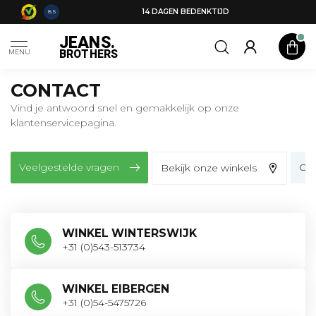
14 DAGEN BEDENKTIJD
8.5
JEANS.
BROTHERS
MENU
CONTACT
Vind je antwoord snel en gemakkelijk op onze
klantenservicepagina.
Veelgestelde vragen
Ove
Bekijk onze winkels
WINKEL WINTERSWIJK
+31 (0)543-513734
WINKEL EIBERGEN
+31 (0)54-5475726