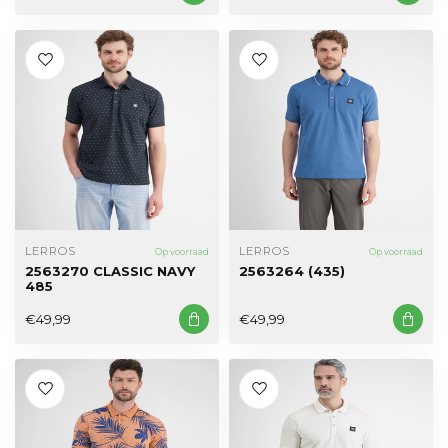
LERROS
LERROS
Op voorraad
Op voorraad
2563270 CLASSIC NAVY
2563264 (435)
485
€49,99
€49,99