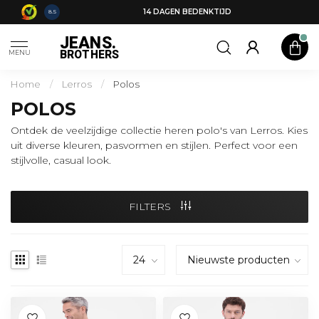
14 DAGEN BEDENKTIJD
8.5
JEANS.
BROTHERS
MENU
Home
/
Lerros
/
Polos
POLOS
Ontdek de veelzijdige collectie heren polo's van Lerros. Kies
uit diverse kleuren, pasvormen en stijlen. Perfect voor een
stijlvolle, casual look.
FILTERS