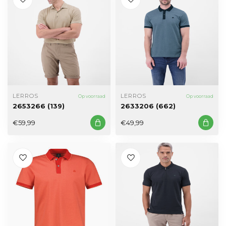
LERROS
LERROS
Op voorraad
Op voorraad
2653266 (139)
2633206 (662)
€59,99
€49,99