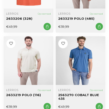
LERROS
LERROS
Op voorraad
Op voorraad
2633206 (328)
2633219 POLO (485)
€49,99
€59,99
LERROS
LERROS
Op voorraad
Op voorraad
2633219 POLO (116)
2563270 COBALT BLUE
435
€59,99
€49,99