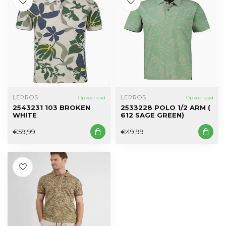
LERROS
LERROS
Op voorraad
Op voorraad
2543231 103 BROKEN
2533228 POLO 1/2 ARM (
WHITE
612 SAGE GREEN)
€59,99
€49,99