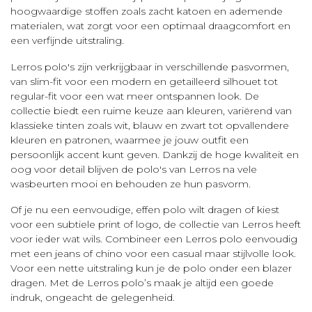
hoogwaardige stoffen zoals zacht katoen en ademende
materialen, wat zorgt voor een optimaal draagcomfort en
een verfijnde uitstraling.
Lerros polo's zijn verkrijgbaar in verschillende pasvormen,
van slim-fit voor een modern en getailleerd silhouet tot
regular-fit voor een wat meer ontspannen look. De
collectie biedt een ruime keuze aan kleuren, variërend van
klassieke tinten zoals wit, blauw en zwart tot opvallendere
kleuren en patronen, waarmee je jouw outfit een
persoonlijk accent kunt geven. Dankzij de hoge kwaliteit en
oog voor detail blijven de polo's van Lerros na vele
wasbeurten mooi en behouden ze hun pasvorm.
Of je nu een eenvoudige, effen polo wilt dragen of kiest
voor een subtiele print of logo, de collectie van Lerros heeft
voor ieder wat wils. Combineer een Lerros polo eenvoudig
met een jeans of chino voor een casual maar stijlvolle look.
Voor een nette uitstraling kun je de polo onder een blazer
dragen. Met de Lerros polo’s maak je altijd een goede
indruk, ongeacht de gelegenheid.