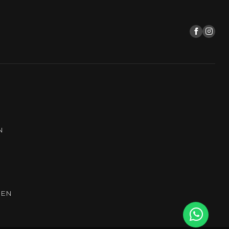
N
REN