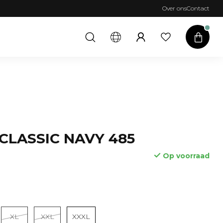
14 DAGEN BEDENKTIJD
Over ons
Contact
 CLASSIC NAVY 485
Op voorraad
Lees meer
XL
XXL
XXXL