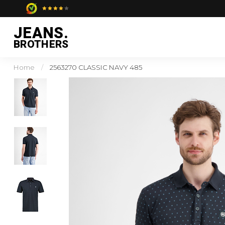
1-3 DAGEN LEVERTIJD
JEANS.
BROTHERS
Home
/
2563270 CLASSIC NAVY 485