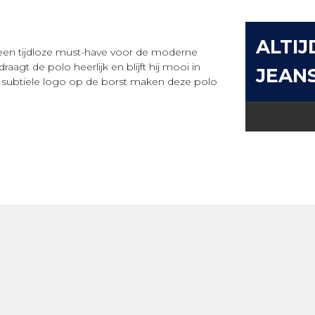
ALTIJ
 een tijdloze must-have voor de moderne
agt de polo heerlijk en blijft hij mooi in
JEAN
het subtiele logo op de borst maken deze polo