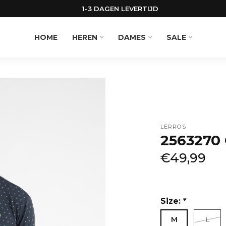
HOME
HEREN
DAMES
SALE
LERROS
2563270
€49,99
Size:
*
M
L