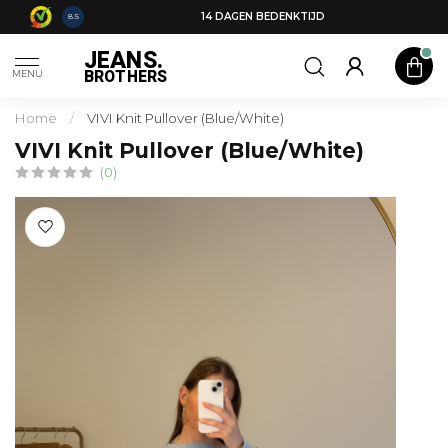
14 DAGEN BEDENKTIJD
8.5
JEANS.
BROTHERS
MENU
Home
/
VIVI Knit Pullover (Blue/White)
VIVI Knit Pullover (Blue/White)
(0)