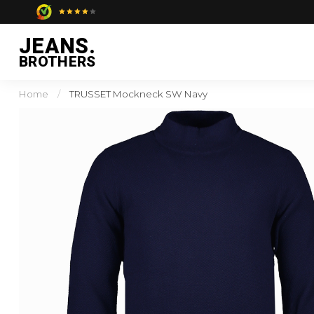
JEANS.
BROTHERS
Home
/
TRUSSET Mockneck SW Navy