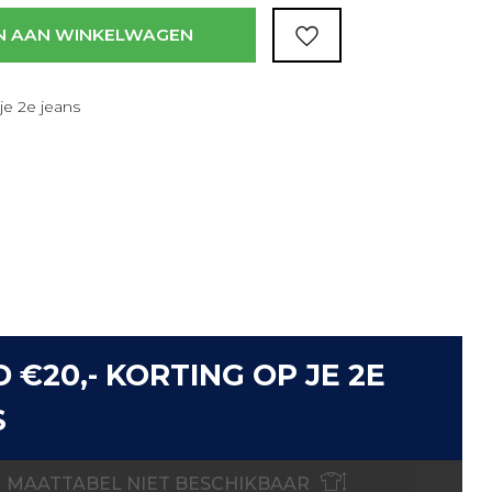
N AAN WINKELWAGEN
je 2e jeans
D €20,- KORTING OP JE 2E
S
MAATTABEL NIET BESCHIKBAAR