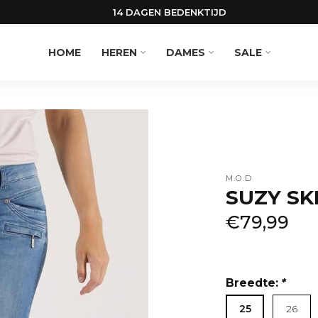
14 DAGEN BEDENKTIJD
HOME
HEREN
DAMES
SALE
M.O.D
SUZY SK
€79,99
Breedte:
*
25
26