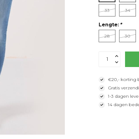
33
34
Lengte:
*
28
30
€20,- korting 
Gratis verzendi
1-3 dagen lever
14 dagen bede