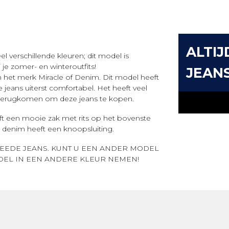
ALTIJ
l verschillende kleuren; dit model is
 je zomer- en winteroutfits!
JEAN
an het merk Miracle of Denim. Dit model heeft
 jeans uiterst comfortabel. Het heeft veel
 terugkomen om deze jeans te kopen.
t een mooie zak met rits op het bovenste
ze denim heeft een knoopsluiting.
TWEEDE JEANS. KUNT U EEN ANDER MODEL
DEL IN EEN ANDERE KLEUR NEMEN!