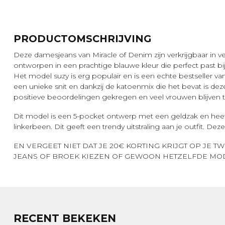
PRODUCTOMSCHRIJVING
Deze damesjeans van Miracle of Denim zijn verkrijgbaar in vee
ontworpen in een prachtige blauwe kleur die perfect past bij
Het model suzy is erg populair en is een echte bestseller v
een unieke snit en dankzij de katoenmix die het bevat is deze
positieve beoordelingen gekregen en veel vrouwen blijven
Dit model is een 5-pocket ontwerp met een geldzak en heef
linkerbeen. Dit geeft een trendy uitstraling aan je outfit. De
EN VERGEET NIET DAT JE 20€ KORTING KRIJGT OP JE 
JEANS OF BROEK KIEZEN OF GEWOON HETZELFDE MO
RECENT BEKEKEN