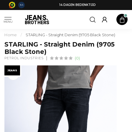
14 DAGEN BEDENKTIJD
8.5
JEANS.
BROTHERS
MENU
Home
/
STARLING - Straight Denim (9705 Black Stone)
STARLING - Straight Denim (9705
Black Stone)
PETROL INDUSTRIES
(0)
JEANS