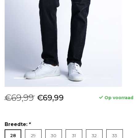
€69,99
€69,99
Op voorraad
Breedte:
*
28
29
30
31
32
33