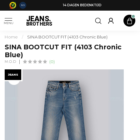
14 DAGEN BEDENKTIJD
8.5
JEANS.
BROTHERS
MENU
Home
/
SINA BOOTCUT FIT (4103 Chronic Blue)
SINA BOOTCUT FIT (4103 Chronic
Blue)
M.O.D
(0)
JEANS