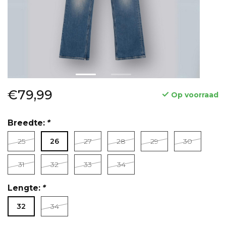
€79,99
Op voorraad
Breedte:
*
25
26
27
28
29
30
31
32
33
34
Lengte:
*
32
34