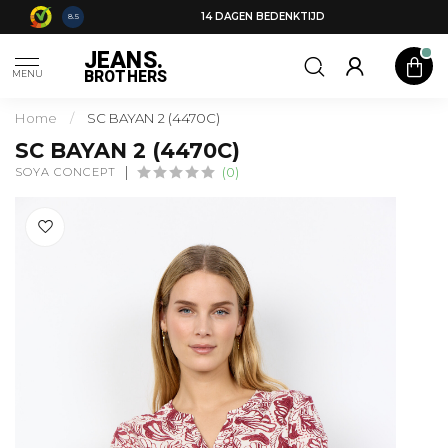
14 DAGEN BEDENKTIJD
8.5
JEANS.
BROTHERS
MENU
Home
/
SC BAYAN 2 (4470C)
SC BAYAN 2 (4470C)
SOYA CONCEPT
(0)