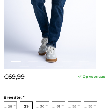
€69,99
Op voorraad
Breedte:
*
28
29
30
31
32
33