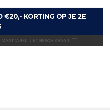
D €20,- KORTING OP JE 2E
S
MAATTABEL NIET BESCHIKBAAR