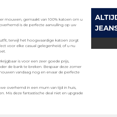
ALTIJ
zonder mouwen, gemaakt van 100% katoen om u
verhemd is de perfecte aanvulling op uw
JEAN
tfit, terwijl het hoogwaardige katoen zorgt
ct voor elke casual gelegenheid, of u nu
et.
rijgbaar is voor een zeer goede prijs,
onder de bank te breken. Bespaar deze zomer
r mouwen vandaag nog en ervaar de perfecte
we overhemd in een mum van tijd in huis,
. Mis deze fantastische deal niet en upgrade