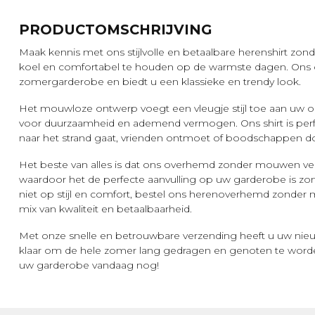
PRODUCTOMSCHRIJVING
Maak kennis met ons stijlvolle en betaalbare herenshirt 
koel en comfortabel te houden op de warmste dagen. Ons o
zomergarderobe en biedt u een klassieke en trendy look.
Het mouwloze ontwerp voegt een vleugje stijl toe aan uw ou
voor duurzaamheid en ademend vermogen. Ons shirt is perfe
naar het strand gaat, vrienden ontmoet of boodschappen do
Het beste van alles is dat ons overhemd zonder mouwen verk
waardoor het de perfecte aanvulling op uw garderobe is z
niet op stijl en comfort, bestel ons herenoverhemd zonde
mix van kwaliteit en betaalbaarheid.
Met onze snelle en betrouwbare verzending heeft u uw nieu
klaar om de hele zomer lang gedragen en genoten te worden
uw garderobe vandaag nog!