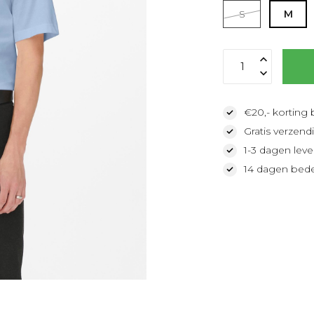
S
M
€20,- korting 
Gratis verzendi
1-3 dagen lever
14 dagen bede