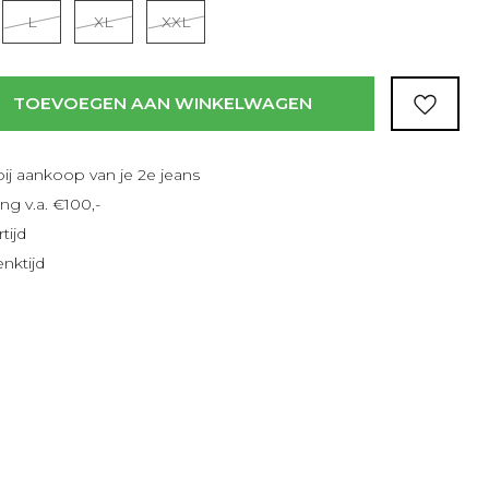
Lees meer
L
XL
XXL
TOEVOEGEN AAN WINKELWAGEN
bij aankoop van je 2e jeans
ng v.a. €100,-
tijd
nktijd