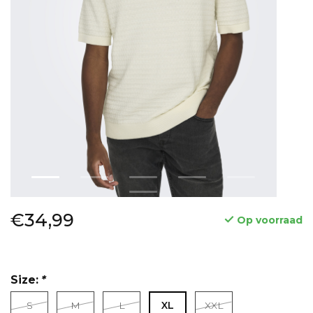
€34,99
Op voorraad
Size:
*
S
M
L
XL
XXL