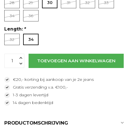
28
29
30
31
32
33
Lees meer
34
36
Length:
*
32
34
TOEVOEGEN AAN WINKELWAGEN
€20,- korting bij aankoop van je 2e jeans
Gratis verzending v.a. €100,-
1-3 dagen levertijd
14 dagen bedenktijd
PRODUCTOMSCHRIJVING