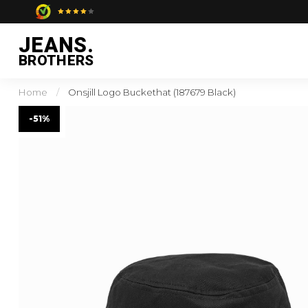
JEANS.
BROTHERS
Home
/
Onsjill Logo Buckethat (187679 Black)
-51%