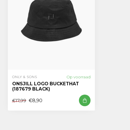
Op voorraad
ONLY & SONS
ONSJILL LOGO BUCKETHAT
(187679 BLACK)
€8,90
€17,99