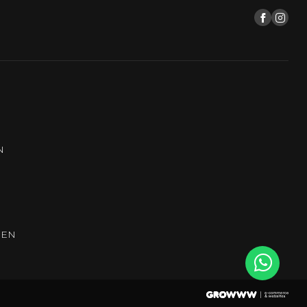
N
REN