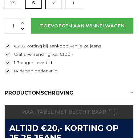
XS
S
M
L
Lees meer
TOEVOEGEN AAN WINKELWAGEN
€20,- korting bij aankoop van je 2e jeans
Gratis verzending v.a. €100,-
1-3 dagen levertijd
14 dagen bedenktijd
PRODUCTOMSCHRIJVING
MAATTABEL NIET BESCHIKBAAR
ALTIJD €20,- KORTING OP
JE 2E JEANS