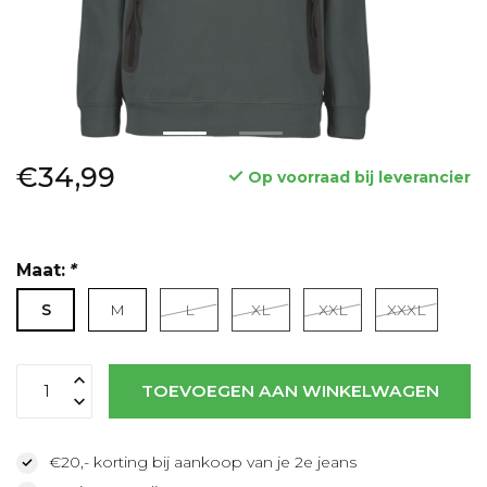
€34,99
Op voorraad bij leverancier
Maat:
*
S
M
L
XL
XXL
XXXL
Lees meer
TOEVOEGEN AAN WINKELWAGEN
€20,- korting bij aankoop van je 2e jeans