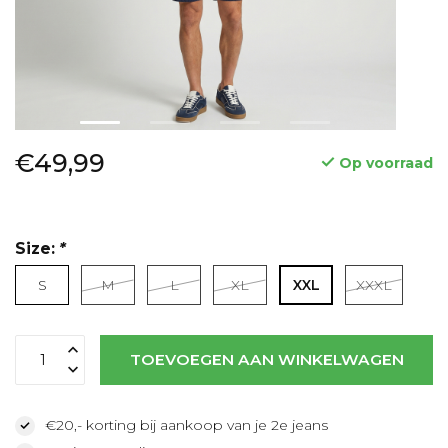
€49,99
Op voorraad
Size:
*
S
M
L
XL
XXL
XXXL
Lees meer
TOEVOEGEN AAN WINKELWAGEN
€20,- korting bij aankoop van je 2e jeans