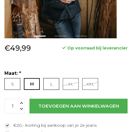
€49,99
Op voorraad bij leverancier
Maat:
*
S
M
L
XL
XXL
Lees meer
TOEVOEGEN AAN WINKELWAGEN
€20,- korting bij aankoop van je 2e jeans