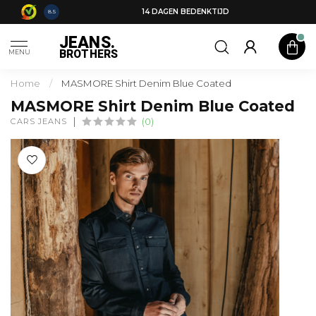
14 DAGEN BEDENKTIJD
8.5
JEANS.
BROTHERS
MENU
Home
/
MASMORE Shirt Denim Blue Coated
MASMORE Shirt Denim Blue Coated
CARS JEANS
(0)