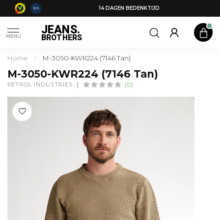
14 DAGEN BEDENKTIJD
8.5
JEANS.
BROTHERS
MENU
Home
/
M-3050-KWR224 (7146 Tan)
M-3050-KWR224 (7146 Tan)
PETROL INDUSTRIES
(0)