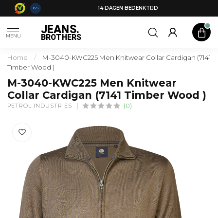
14 DAGEN BEDENKTIJD
8.5
JEANS.
BROTHERS
MENU
Home
/
M-3040-KWC225 Men Knitwear Collar Cardigan (7141
Timber Wood )
M-3040-KWC225 Men Knitwear
Collar Cardigan (7141 Timber Wood )
PETROL INDUSTRIES
(0)