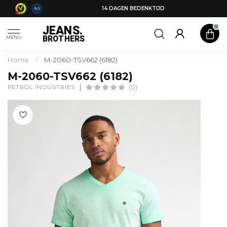
14 DAGEN BEDENKTIJD
8.5
JEANS.
BROTHERS
MENU
Home
/
M-2060-TSV662 (6182)
M-2060-TSV662 (6182)
PETROL INDUSTRIES
(0)