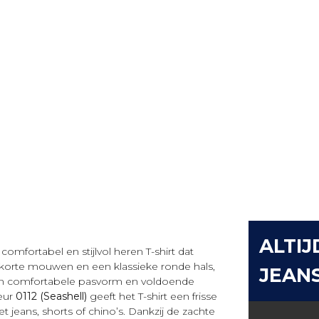
ALTIJ
comfortabel en stijlvol heren T-shirt dat
t korte mouwen en een klassieke ronde hals,
JEAN
n comfortabele pasvorm en voldoende
leur
0112 (Seashell)
geeft het T-shirt een frisse
t jeans, shorts of chino’s. Dankzij de zachte