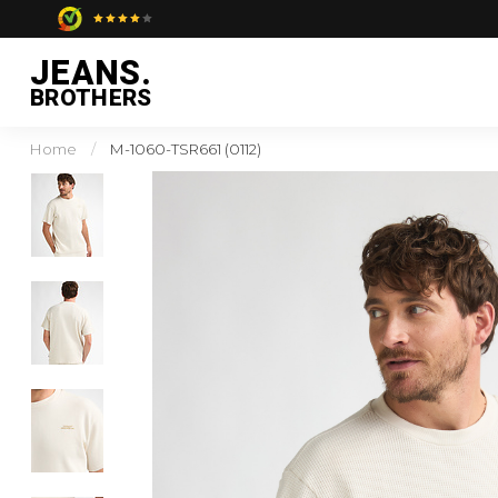
JEANS.
BROTHERS
Home
/
M-1060-TSR661 (0112)