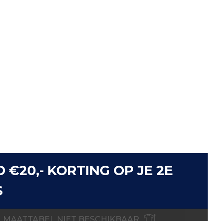
D €20,- KORTING OP JE 2E
S
MAATTABEL NIET BESCHIKBAAR