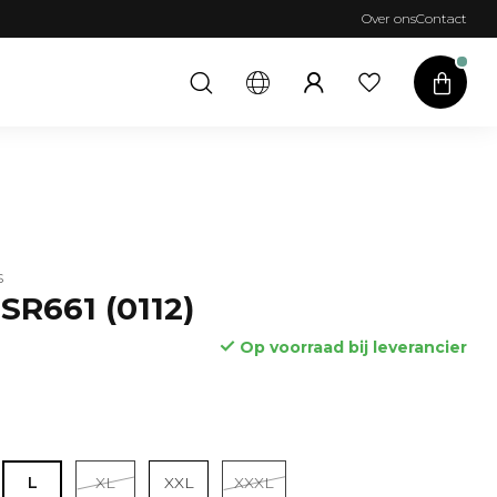
Over ons
Contact
S
SR661 (0112)
Op voorraad bij leverancier
Lees meer
L
XL
XXL
XXXL