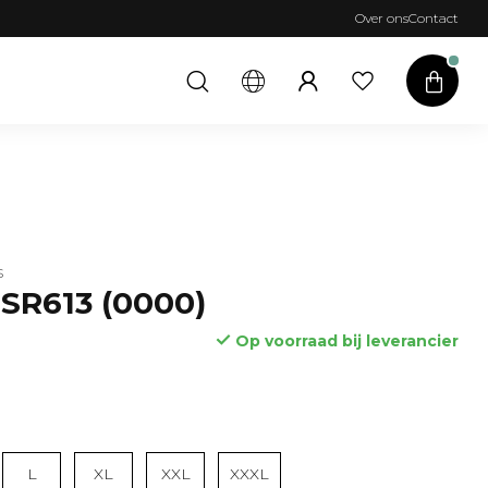
Over ons
Contact
S
SR613 (0000)
Op voorraad bij leverancier
Lees meer
L
XL
XXL
XXXL