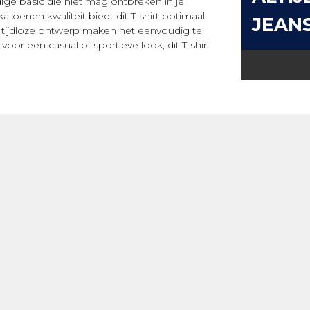
dige basic die niet mag ontbreken in je
oenen kwaliteit biedt dit T-shirt optimaal
JEAN
 tijdloze ontwerp maken het eenvoudig te
voor een casual of sportieve look, dit T-shirt