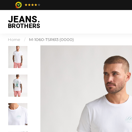
JEANS.
BROTHERS
Home
/
M-1060-TSR613 (0000)