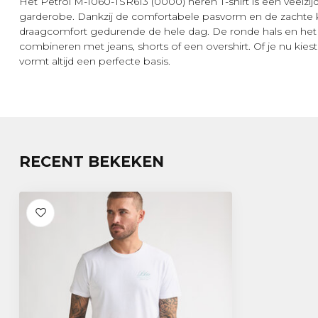
Het Petrol M-1060-TSR613 (0000) heren T-shirt is een veelzij
garderobe. Dankzij de comfortabele pasvorm en de zachte kat
draagcomfort gedurende de hele dag. De ronde hals en het
combineren met jeans, shorts of een overshirt. Of je nu kiest 
vormt altijd een perfecte basis.
RECENT BEKEKEN