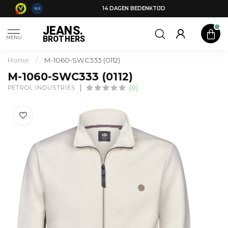
14 DAGEN BEDENKTIJD
8.5
JEANS.
BROTHERS
MENU
Home
/
M-1060-SWC333 (0112)
M-1060-SWC333 (0112)
PETROL INDUSTRIES
(0)