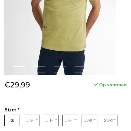
€29,99
Op voorraad
Size:
*
S
M
L
XL
XXL
XXXL
Lees meer