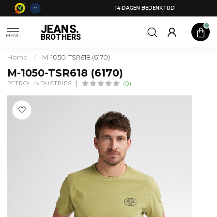
14 DAGEN BEDENKTIJD
8.5
JEANS.
BROTHERS
MENU
Home
/
M-1050-TSR618 (6170)
M-1050-TSR618 (6170)
PETROL INDUSTRIES
(0)