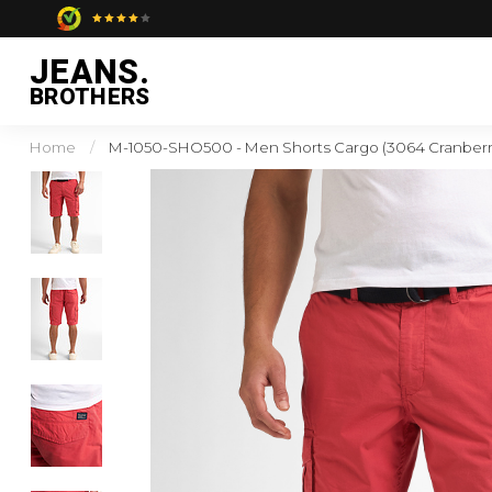
JEANS.
BROTHERS
Home
/
M-1050-SHO500 - Men Shorts Cargo (3064 Cranberr