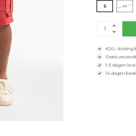
S
M
€20,- korting 
Gratis verzendi
1-3 dagen lever
14 dagen bede