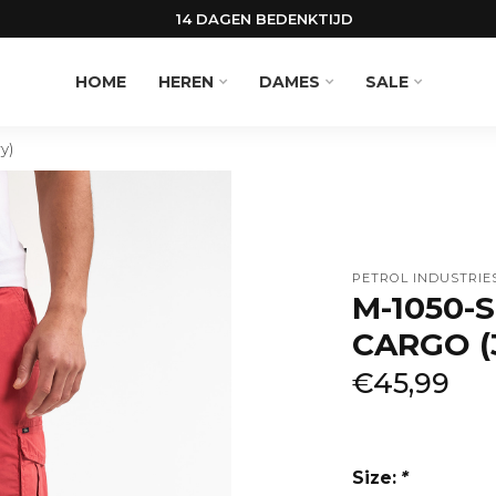
14 DAGEN BEDENKTIJD
HOME
HEREN
DAMES
SALE
y)
PETROL INDUSTRIE
M-1050-
CARGO (
€45,99
Size:
*