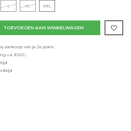
Lees meer
L
XL
XXL
TOEVOEGEN AAN WINKELWAGEN
bij aankoop van je 2e jeans
ng v.a. €100,-
tijd
nktijd