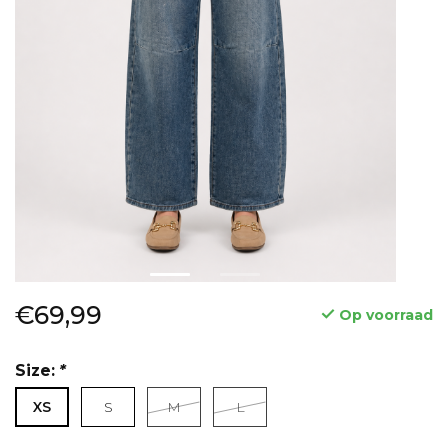
€69,99
Op voorraad
Size:
*
XS
S
M
L